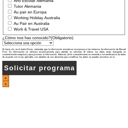
Año Escolar Alemania
Tutor Alemania
Au pair en Europa
Working Holiday Australia
Au Pair en Australia
Work & Travel USA
¿Cómo nos has conocido?
(Obligatorio)
Al hacer clic en el botón
Enviar
, entiendes que la información enviada se incorporará a los sistemas de información de Abroad
First. Su información se utilizará exclusivamente para atender su solicitud. Al indicar tus datos estás otorgando un
consentimiento inequívoco para procesar tu información. Además, dicho consentimiento se extiende a la transferencia de datos
de acuerdo con la ley aplicable. Los detalles de sus derechos para modificar los datos se pueden encontrar en la
Política de
Privacidad
Solicitar programa
×
×