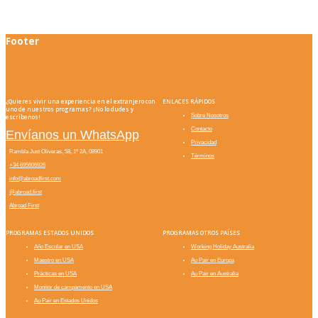
Footer
¿Quieres vivir una experiencia en el extranjero con
ENLACES RÁPIDOS
uno de nuestros programas? ¡No lo dudes y
Sobre Nosotros
escríbenos!
Contacto
Envíanos un WhatsApp
Privacidad
Rambla Just Oliveras, 58, 1º 2A, 08901
Términos
+34 695606926
info@abroadfirst.com
@abroad.first
Abroad First
PROGRAMAS ESTADOS UNIDOS
PROGRAMAS OTROS PAÍSES
Año Escolar en USA
Working Holiday Australia
Maestro en USA
Au Pair en Europa
Prácticas en USA
Au Pair en Australia
Monitor de campamento en USA
Au Pair en Estados Unidos