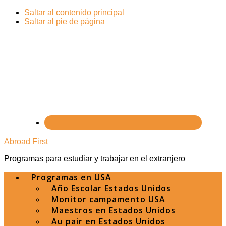
✈️¿Quieres ser Au pair en EE.UU? Comienza
Saltar al contenido principal
este verano.
Escríbenos por WhatsApp
y te
What
Saltar al pie de página
contamos cómo 🗽
Abroad First
Programas para estudiar y trabajar en el extranjero
Programas en USA
Año Escolar Estados Unidos
Monitor campamento USA
Maestros en Estados Unidos
Au pair en Estados Unidos