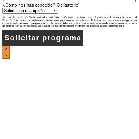
¿Cómo nos has conocido?
(Obligatorio)
Al hacer clic en el botón
Enviar
, entiendes que la información enviada se incorporará a los sistemas de información de Abroad
First. Su información se utilizará exclusivamente para atender su solicitud. Al indicar tus datos estás otorgando un
consentimiento inequívoco para procesar tu información. Además, dicho consentimiento se extiende a la transferencia de datos
de acuerdo con la ley aplicable. Los detalles de sus derechos para modificar los datos se pueden encontrar en la
Política de
Privacidad
Solicitar programa
×
×