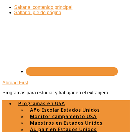
✈️¿Quieres ser Au pair en EE.UU? Comienza
Saltar al contenido principal
este verano.
Escríbenos por WhatsApp
y te
What
Saltar al pie de página
contamos cómo 🗽
Abroad First
Programas para estudiar y trabajar en el extranjero
Programas en USA
Año Escolar Estados Unidos
Monitor campamento USA
Maestros en Estados Unidos
Au pair en Estados Unidos