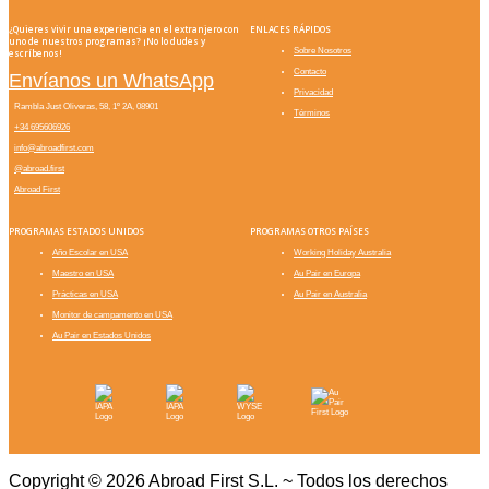
¿Quieres vivir una experiencia en el extranjero con
ENLACES RÁPIDOS
uno de nuestros programas? ¡No lo dudes y
Sobre Nosotros
escríbenos!
Contacto
Envíanos un WhatsApp
Privacidad
Rambla Just Oliveras, 58, 1º 2A, 08901
Términos
+34 695606926
info@abroadfirst.com
@abroad.first
Abroad First
PROGRAMAS ESTADOS UNIDOS
PROGRAMAS OTROS PAÍSES
Año Escolar en USA
Working Holiday Australia
Maestro en USA
Au Pair en Europa
Prácticas en USA
Au Pair en Australia
Monitor de campamento en USA
Au Pair en Estados Unidos
Copyright © 2026 Abroad First S.L. ~ Todos los derechos