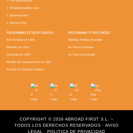
+34 695606926
info@abroadfirst.com
@abroad.first
Abroad First
PROGRAMAS ESTADOS UNIDOS
PROGRAMAS OTROS PAÍSES
Año Escolar en USA
Working Holiday Australia
Maestro en USA
Au Pair en Europa
Prácticas en USA
Au Pair en Australia
Monitor de campamento en USA
Au Pair en Estados Unidos
COPYRIGHT © 2026 ABROAD FIRST S.L. ~
TODOS LOS DERECHOS RESERVADOS ·
AVISO
LEGAL
·
POLITICA DE PRIVACIDAD