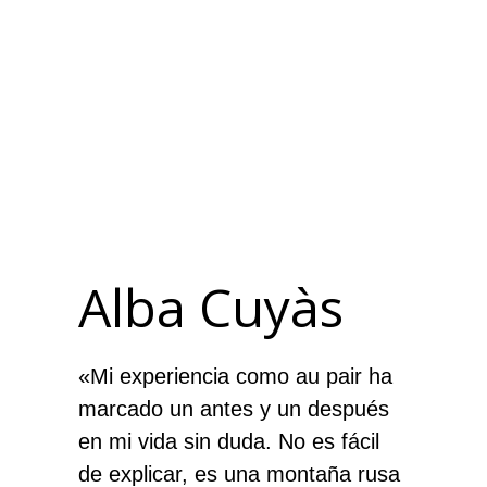
Saltar
Saltar
✈️¿Quieres ser Au pair en EE.UU?
Comienza este verano.
Escríbenos por
Whatsapp
al
al
WhatsApp
y te contamos cómo 🗽
contenido
pie
principal
de
página
Alba Cuyàs
«Mi experiencia como au pair ha
marcado un antes y un después
en mi vida sin duda. No es fácil
de explicar, es una montaña rusa