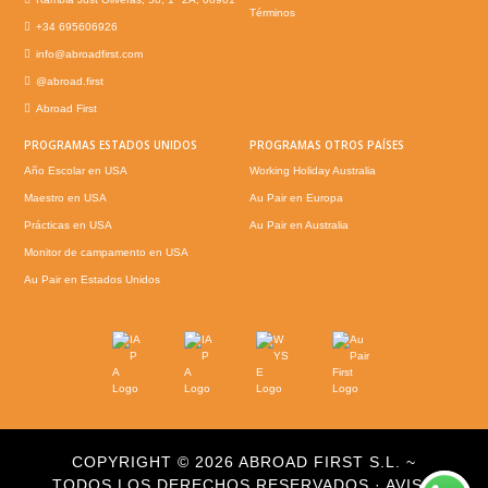
Términos
+34 695606926
info@abroadfirst.com
@abroad.first
Abroad First
PROGRAMAS ESTADOS UNIDOS
PROGRAMAS OTROS PAÍSES
Año Escolar en USA
Working Holiday Australia
Maestro en USA
Au Pair en Europa
Prácticas en USA
Au Pair en Australia
Monitor de campamento en USA
Au Pair en Estados Unidos
COPYRIGHT © 2026 ABROAD FIRST S.L. ~
TODOS LOS DERECHOS RESERVADOS ·
AVISO