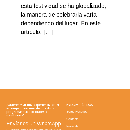
esta festividad se ha globalizado,
la manera de celebrarla varía
dependiendo del lugar. En este
artículo, […]
Footer
¿Quieres vivir una experiencia en el
ENLACES RÁPIDOS
extranjero con uno de nuestros
programas? ¡No lo dudes y
Sobre Nosotros
escríbenos!
Contacto
Envíanos un WhatsApp
Privacidad
Rambla Just Oliveras, 58, 1º 2A, 08901