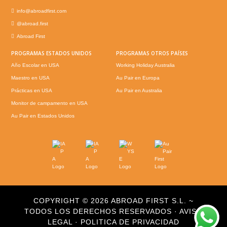
info@abroadfirst.com
@abroad.first
Abroad First
PROGRAMAS ESTADOS UNIDOS
PROGRAMAS OTROS PAÍSES
Año Escolar en USA
Working Holiday Australia
Maestro en USA
Au Pair en Europa
Prácticas en USA
Au Pair en Australia
Monitor de campamento en USA
Au Pair en Estados Unidos
COPYRIGHT © 2026 ABROAD FIRST S.L. ~
TODOS LOS DERECHOS RESERVADOS ·
AVISO
LEGAL
·
POLITICA DE PRIVACIDAD